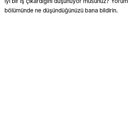
iyi bir iş çıkardığını düşünüyor musunuz? Yorum
bölümünde ne düşündüğünüzü bana bildirin.