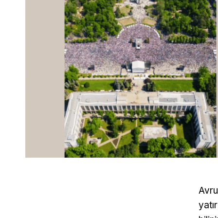
Avru
yatı