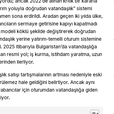
niyordu; ancak 2022’de alınan kritik bir kararla
ırım yoluyla doğrudan vatandaşlık” sistemi
men sona erdirildi. Aradan geçen iki yılda ülke,
ncıların sermaye getirisine kapıyı kapatmadı
modeli köklü şekilde değiştirerek doğrudan
ndaşlık yerine yatırım-temelli oturum sistemine
i. 2025 itibarıyla Bulgaristan’da vatandaşlığa
an resmi yol; iş kurma, istihdam yaratma, uzun
inden ilerliyor.
şlık satışı tartışmalarının artması nedeniyle eski
ülemez hale geldiğini belirtiyor. Ancak aynı
 yabancılar için oturumdan vatandaşlığa giden
iyor.