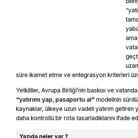
bili
“yat
tama
yaba
ama 
vata
geçt
uzan
süre ikamet etme ve entegrasyon kriterleri üzer
Yetkililer, Avrupa Birliği’nin baskısı ve vatanda
“
yatırımı yap, pasaportu al
”
modelinin sürdür
kaynaklar, ülkeye uzun vadeli yatırım getiren
daha kontrollü bir rota tasarladıklarını ifade ed
Yazıda neler var ?