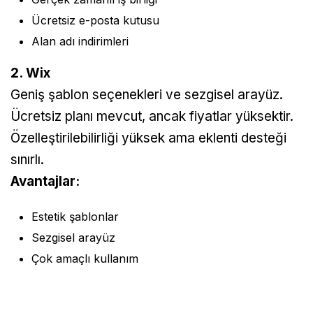
Ücretsiz e-posta kutusu
Alan adı indirimleri
2. Wix
Geniş şablon seçenekleri ve sezgisel arayüz.
Ücretsiz planı mevcut, ancak fiyatlar yüksektir.
Özelleştirilebilirliği yüksek ama eklenti desteği
sınırlı.
Avantajlar:
Estetik şablonlar
Sezgisel arayüz
Çok amaçlı kullanım