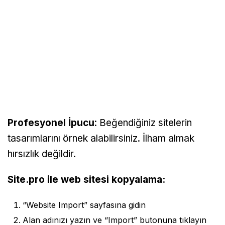
Profesyonel İpucu
: Beğendiğiniz sitelerin
tasarımlarını örnek alabilirsiniz. İlham almak
hırsızlık değildir.
Site.pro ile web sitesi kopyalama:
“Website Import” sayfasına gidin
Alan adınızı yazın ve “Import” butonuna tıklayın