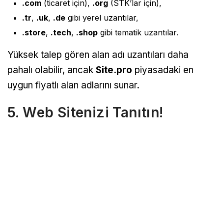
.com
(ticaret için),
.org
(STK’lar için),
.tr
,
.uk
,
.de
gibi yerel uzantılar,
.store
,
.tech
,
.shop
gibi tematik uzantılar.
Yüksek talep gören alan adı uzantıları daha
pahalı olabilir, ancak
Site.pro
piyasadaki en
uygun fiyatlı alan adlarını sunar.
5. Web Sitenizi Tanıtın!