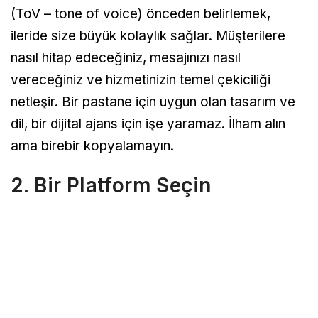
(ToV – tone of voice) önceden belirlemek,
ileride size büyük kolaylık sağlar. Müşterilere
nasıl hitap edeceğiniz, mesajınızı nasıl
vereceğiniz ve hizmetinizin temel çekiciliği
netleşir. Bir pastane için uygun olan tasarım ve
dil, bir dijital ajans için işe yaramaz. İlham alın
ama birebir kopyalamayın.
2. Bir Platform Seçin