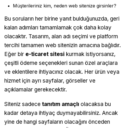
Müşterileriniz kim, neden web sitenize girsinler?
Bu soruların her birine yanıt bulduğunuzda, geri
kalan adımları tamamlamak çok daha kolay
olacaktır. Tasarım, alan adı seçimi ve platform
tercihi tamamen web sitenizin amacına bağlıdır.
Eğer bir
e-ticaret sitesi
kurmak istiyorsanız,
çeşitli ödeme seçenekleri sunan özel araçlara
ve eklentilere ihtiyacınız olacak. Her ürün veya
hizmet için ayrı sayfalar, görseller ve
açıklamalar gerekecektir.
Siteniz sadece
tanıtım amaçlı
olacaksa bu
kadar detaya ihtiyaç duymayabilirsiniz. Ancak
yine de hangi sayfaların olacağını önceden