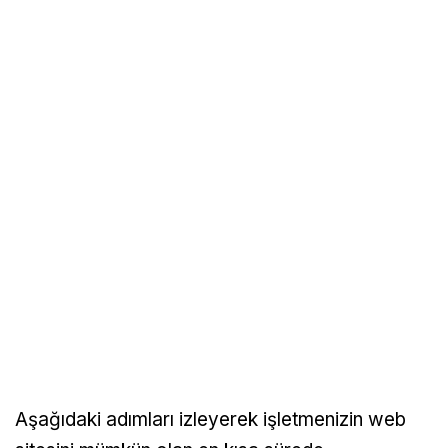
Aşağıdaki adımları izleyerek işletmenizin web