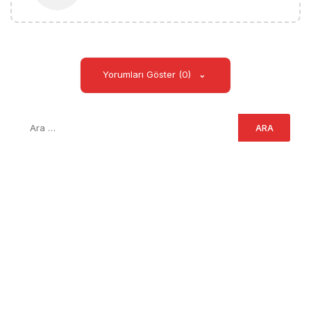
Yorumları Göster (0)