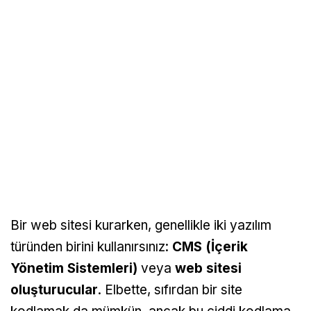
Bir web sitesi kurarken, genellikle iki yazılım
türünden birini kullanırsınız:
CMS (İçerik
Yönetim Sistemleri)
veya
web sitesi
oluşturucular
. Elbette, sıfırdan bir site