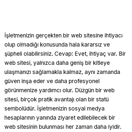
İşletmenizin gerçekten bir web sitesine ihtiyacı
olup olmadığı konusunda hala kararsız ve
şüpheli olabilirsiniz. Cevap: Evet, ihtiyaç var. Bir
web sitesi, yalnızca daha geniş bir kitleye
ulaşmanızı sağlamakla kalmaz, aynı zamanda
güven inşa eder ve daha profesyonel
görünmenize yardımcı olur. Düzgün bir web
sitesi, birçok pratik avantajı olan bir statü
sembolüdür. İşletmenizin sosyal medya
hesaplarının yanında ziyaret edilebilecek bir
web sitesinin bulunması her zaman daha iyidir.