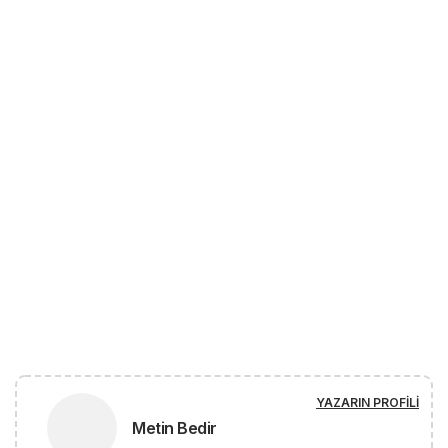
YAZARIN PROFILI
Metin Bedir