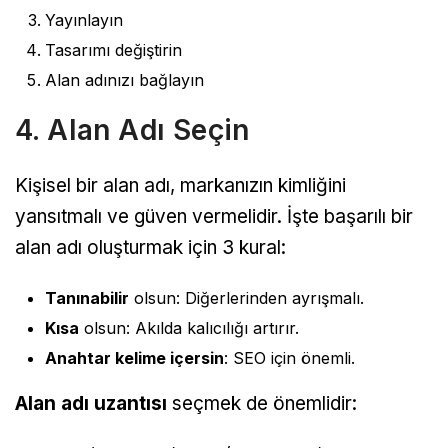
Yayınlayın
Tasarımı değiştirin
Alan adınızı bağlayın
4. Alan Adı Seçin
Kişisel bir alan adı, markanızın kimliğini
yansıtmalı ve güven vermelidir. İşte başarılı bir
alan adı oluşturmak için 3 kural:
Tanınabilir
olsun: Diğerlerinden ayrışmalı.
Kısa
olsun: Akılda kalıcılığı artırır.
Anahtar kelime içersin
: SEO için önemli.
Alan adı uzantısı
seçmek de önemlidir: