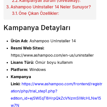
Kampanyalı Sürüm (Giveaway):
Ashampoo UnInstaller 14 Neler Sunuyor?
Öne Çıkan Özellikler:
Kampanya Detayları
Ürün Adı:
Ashampoo UnInstaller 14
Resmi Web Sitesi:
https://www.ashampoo.com/en-us/uninstaller
Lisans Türü:
Ömür boyu kullanım
Platform:
Windows
Kampanya
Linki:
https://www.ashampoo.com/frontend/registr
ation/php/trial_step1.php?
edition_id=ejSWEqT8HrpQkZcVNzmSIWcHLNw15
w7N