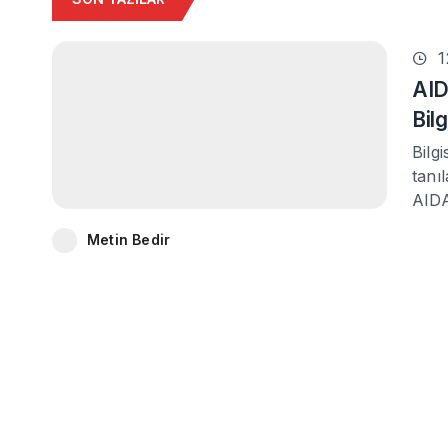
1
AID
Bil
Bilg
tanı
AIDA
Metin Bedir