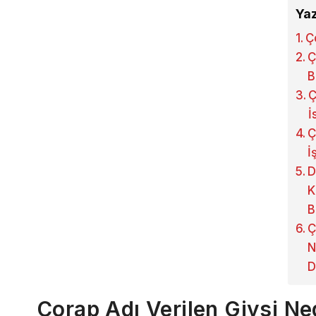
Yaz
Ç
Ç
B
Ç
İ
Ç
İ
D
K
B
Ç
N
D
Çorap Adı Verilen Giysi Nedi