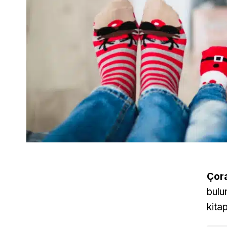
Çor
bulu
kita